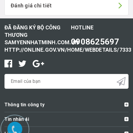
Đánh giá chi tiết
ĐÃ ĐĂNG KÝ BỘ CÔNG
HOTLINE
THƯƠNG
0908625697
SAMYENNHATMINH.COM.VN
HTTP://ONLINE.GOV.VN/HOME/WEBDETAILS/7333
Thông tin công ty
Tin nhân ái