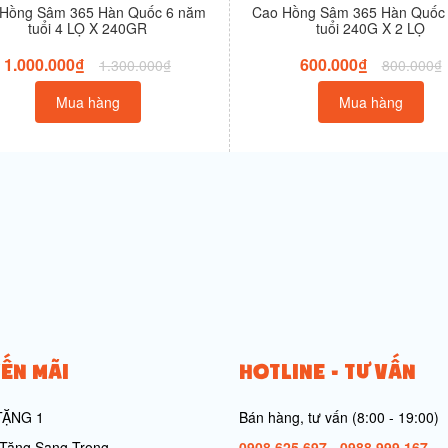
Hồng Sâm 365 Hàn Quốc 6 năm
Cao Hồng Sâm 365 Hàn Quốc
tuổi 4 LỌ X 240GR
tuổi 240G X 2 LỌ
1.000.000₫
600.000₫
1.300.000₫
800.000₫
Mua hàng
Mua hàng
ẾN MÃI
HOTLINE - TƯ VẤN
TẶNG 1
Bán hàng, tư vấn (8:00 - 19:00)
Tặng Sang Trọng
0908 625 697
-
0988 999 167