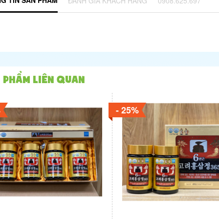
ĐÁNH GIÁ KHÁCH HÀNG
0908.625.697
 phẩm liên quan
%
- 25%