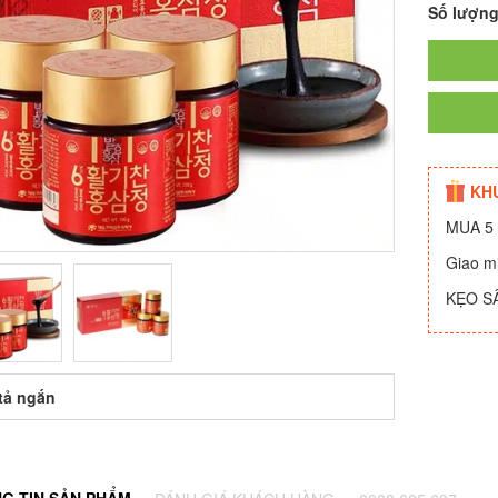
Số lượn
KH
MUA 5 
Giao m
KẸO S
tả ngắn
G TIN SẢN PHẨM