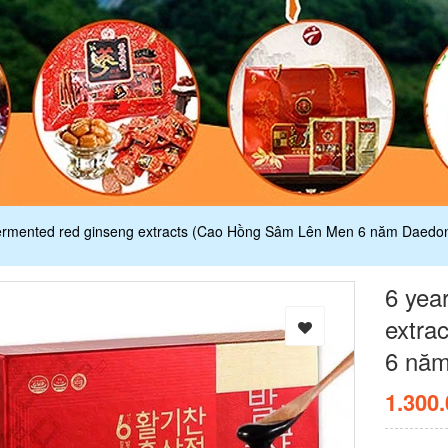
fermented red ginseng extracts (Cao Hồng Sâm Lên Men 6 năm Daedong
6 yea
extra
6 năm
1.300