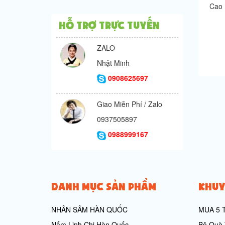
Cao 
Hỗ trợ trực tuyến
ZALO
Nhật Minh
0908625697
Giao Miễn Phí / Zalo
0937505897
0988999167
DANH MỤC SẢN PHẨM
KHUY
NHÂN SÂM HÀN QUỐC
MUA 5 
Nấm Linh Chi Hàn Quốc
Bộ Quà 