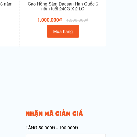
 6 năm
Cao Hồng Sâm Daesan Hàn Quốc 6
Cao Hắc S
năm tuổi 240G X 2 LỌ
năm 
1.000.000₫
1.200
1.300.000₫
Mua hàng
NHẬN MÃ GIẢM GIÁ
TẶNG 50.000Đ - 100.000Đ