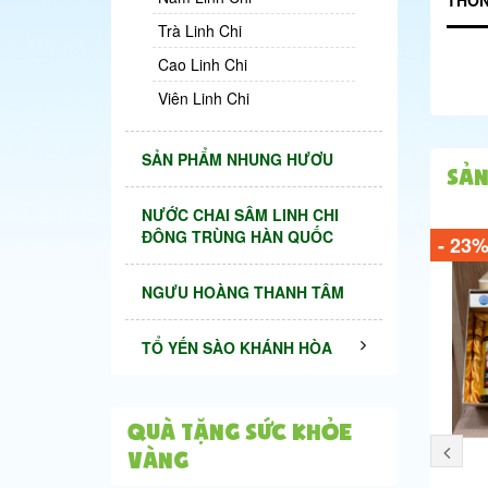
Trà Linh Chi
Cao Linh Chi
Viên Linh Chi
SẢN PHẨM NHUNG HƯƠU
Sản
NƯỚC CHAI SÂM LINH CHI
ĐÔNG TRÙNG HÀN QUỐC
- 23
NGƯU HOÀNG THANH TÂM
TỔ YẾN SÀO KHÁNH HÒA
QUÀ TẶNG SỨC KHỎE
VÀNG