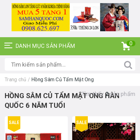
0
Trang chủ
/
Hồng Sâm Củ Tẩm Mật Ong
Tìm thấy
2
sản phẩm
HỒNG SÂM CỦ TẨM MẬT ONG HÀN
QUỐC 6 NĂM TUỔI
SALE
SALE