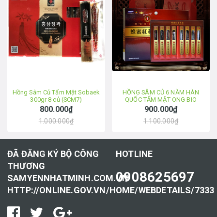
Hồng Sâm Củ Tẩm Mật Sobaek
HỒNG SÂM CỦ 6 NĂM HÀN
300gr 8 củ (SCM7)
QUỐC TẨM MẬT ONG BIO
KOREA 240gr 8 củ
800.000₫
900.000₫
1.000.000₫
1.100.000₫
ĐÃ ĐĂNG KÝ BỘ CÔNG
HOTLINE
THƯƠNG
0908625697
SAMYENNHATMINH.COM.VN
HTTP://ONLINE.GOV.VN/HOME/WEBDETAILS/7333