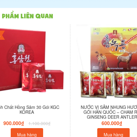
 phẩm liên quan
%
nh Chất Hồng Sâm 30 Gói KGC
NƯỚC VỊ SÂM NHUNG HƯƠ
KOREA
GÓI HÀN QUỐC – CHAM 
GINSENG DEER ANTLE
900.000₫
600.000₫
1.100.000₫
Mua hàng
Mua hàng