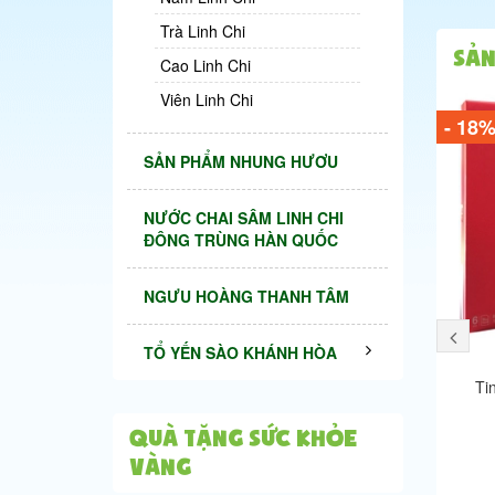
Trà Linh Chi
Sản
Cao Linh Chi
Viên Linh Chi
- 18
SẢN PHẨM NHUNG HƯƠU
NƯỚC CHAI SÂM LINH CHI
ĐÔNG TRÙNG HÀN QUỐC
NGƯU HOÀNG THANH TÂM
TỔ YẾN SÀO KHÁNH HÒA
Ti
QUÀ TẶNG SỨC KHỎE
VÀNG