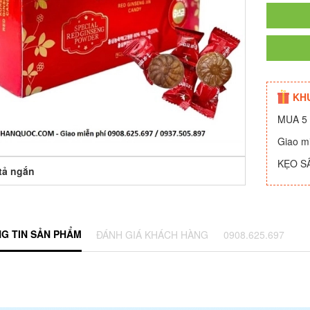
KH
MUA 5 
Giao m
KẸO S
tả ngắn
G TIN SẢN PHẨM
ĐÁNH GIÁ KHÁCH HÀNG
0908.625.697