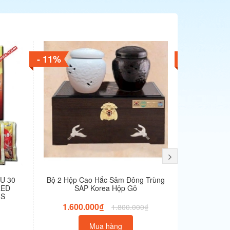
- 11%
- 15%
U 30
Bộ 2 Hộp Cao Hắc Sâm Đông Trùng
Nước Yến 
RED
SAP Korea Hộp Gỗ
Nhộng 8 l
RS
1.600.000₫
850
1.800.000₫
Mua hàng