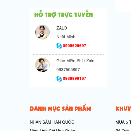
Hỗ trợ trực tuyến
ZALO
Nhật Minh
0908625697
Giao Miễn Phí / Zalo
0937505897
0988999167
DANH MỤC SẢN PHẨM
KHUY
NHÂN SÂM HÀN QUỐC
MUA 5 
Nấm Linh Chi Hàn Quốc
Bộ Quà 