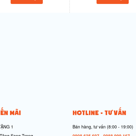
ẾN MÃI
HOTLINE - TƯ VẤN
TẶNG 1
Bán hàng, tư vấn (8:00 - 19:00)
Tặng Sang Trọng
0908 625 697
-
0988 999 167