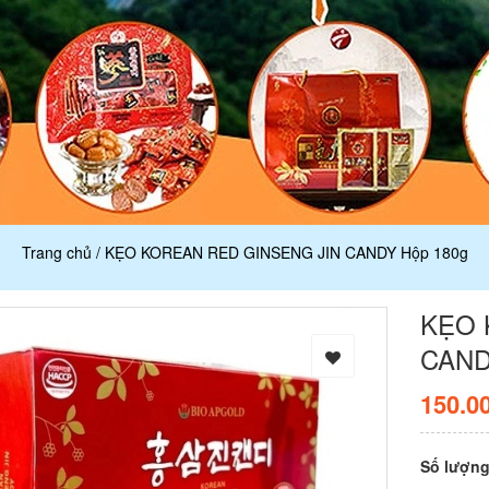
Trang chủ
/
KẸO KOREAN RED GINSENG JIN CANDY Hộp 180g
KẸO 
CAND
150.0
Số lượn