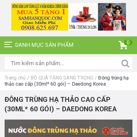
0
Trang chủ
/
BỘ QUÀ TẶNG SANG TRỌNG
/
Đông trùng hạ
thảo cao cấp (30ml* 60 gói) – Daedong Korea
ĐÔNG TRÙNG HẠ THẢO CAO CẤP
(30ML* 60 GÓI) – DAEDONG KOREA