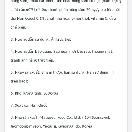
hồng sâm), màu caramel, tinh chất hồng sâm cô đặc (hàm lượng
chất rắn 60% trở lên, thành phần hồng sâm 70mg/g trở lên, nội
địa Hàn Quốc) 0.1%, chất nhũ hóa, L-menthol, vitamin C, dầu
chế biến.
3. Hướng dẫn sử dụng: Ăn trực tiếp
4. Hướng dẫn bảo quản: Bảo quản nơi khô ráo, thoáng mát,
tránh ánh nắng trực tiếp.
5. Ngày sản xuất: 3 năm trước hạn sử dụng. Hạn sử dụng: in
trên bao bì
6. Khối lượng tịnh: 300g/túi
7. Xuất xứ: Hàn Quốc
8. Nhà sản xuất: Matgoeul Food Co., Ltd. / 104 Seonsa-gil,
Jeomdong-myeon, Yeoju-si, Gyeonggi-do, Korea